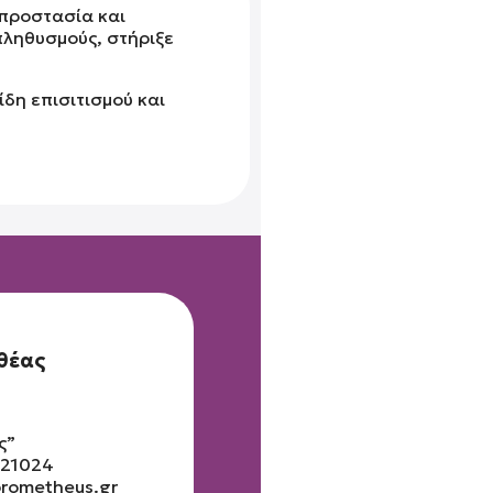
 προστασία και
πληθυσμούς, στήριξε
δη επισιτισμού και
ηθέας
ς”
221024
prometheus.gr