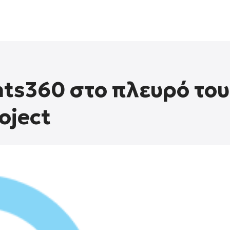
ts360 στο πλευρό του
oject