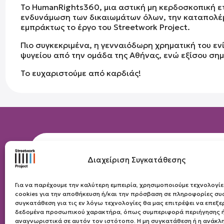
Το HumanRights360, μια αστική μη κερδοσκοπική ετ
ενδυνάμωση των δικαιωμάτων όλων, την καταπολέμ
εμπράκτως το έργο του Streetwork Project.
Πιο συγκεκριμένα, η γενναιόδωρη χρηματική του ενί
ψυγείου από την ομάδα της Αθήνας, ενώ εξίσου ση
Το ευχαριστούμε από καρδιάς!
Διαχείριση Συγκατάθεσης
Επικοινωνία - Θετική Φωνή
Για να παρέχουμε την καλύτερη εμπειρία, χρησιμοποιούμε τεχνολογί
cookies για την αποθήκευση ή/και την πρόσβαση σε πληροφορίες συ
Σύλλογος “Θετική Φωνή”
συγκατάθεση για τις εν λόγω τεχνολογίες θα μας επιτρέψει να επεξ
Τηλ. επικοινωνίας: 2108627572
δεδομένα προσωπικού χαρακτήρα, όπως συμπεριφορά περιήγησης ή
Email επικοινωνίας:
info@positivevoic
αναγνωριστικά σε αυτόν τον ιστότοπο. Η μη συγκατάθεση ή η ανάκλ